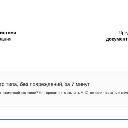
система
Пре
вания
докумен
го типа,
без
повреждений, за
7
минут
ч в замочной скважине? Не торопитесь вызывать МЧС, не стоит пытаться сам