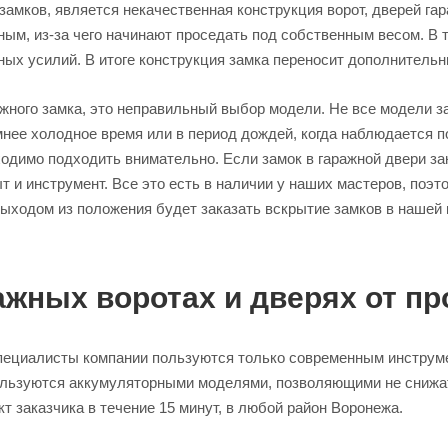
амков, является некачественная конструкция ворот, дверей га
ым, из-за чего начинают проседать под собственным весом. В т
ных усилий. В итоге конструкция замка переносит дополнительн
жного замка, это неправильный выбор модели. Не все модели за
мнее холодное время или в период дождей, когда наблюдается п
одимо подходить внимательно. Если замок в гаражной двери за
т и инструмент. Все это есть в наличии у наших мастеров, поэ
выходом из положения будет заказать вскрытие замков в нашей 
ажных воротах и дверях от п
специалисты компании пользуются только современным инструме
пользуются аккумуляторными моделями, позволяющими не снижа
т заказчика в течение 15 минут, в любой район Воронежа.