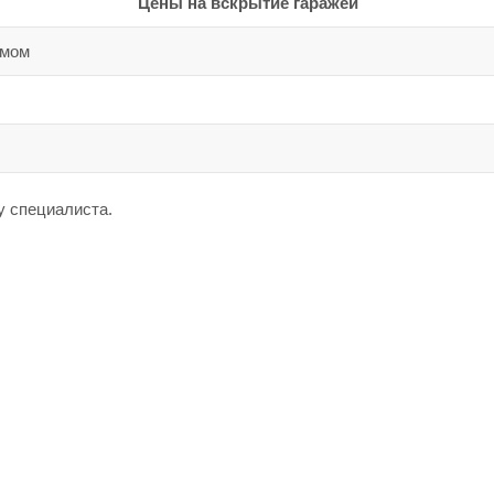
Цены на вскрытие гаражей
змом
у специалиста.